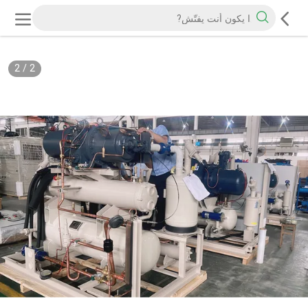
2
/
2