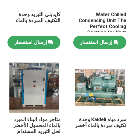
Water Chilled
كايديلي التبريد وحدة
جولة في المصنع
Condensing Unit The
التكثيف المبردة بالماء
Perfect Cooling
Solution for Your
مراقبة الجودة
Commercial Needs
إرسال استفسار
إرسال استفسار
Ambient Temperature
5C To 43C
اتصل بنا
أخبار
القضايا
اطلب عرض أسعار
مبرد مياه Kaideli وحدة
متاجر مواد البناء المبرد
تكثيف مبردة بالماء أخضر
بالماء المحمول الأخضر
مبخر غرفة التبريد
لحل التبريد المستدام