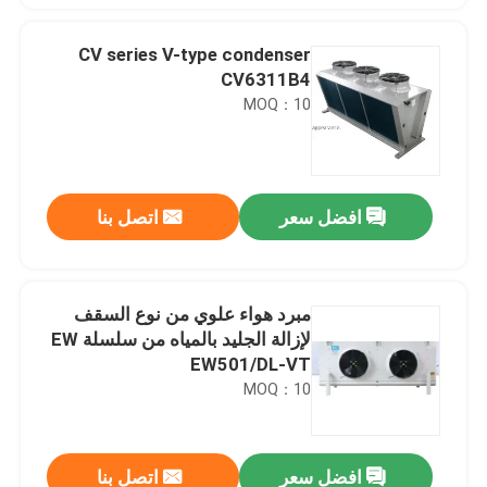
CV series V-type condenser
CV6311B4
MOQ：10
افضل سعر
اتصل بنا
مبرد هواء علوي من نوع السقف
لإزالة الجليد بالمياه من سلسلة EW
EW501/DL-VT
MOQ：10
افضل سعر
اتصل بنا