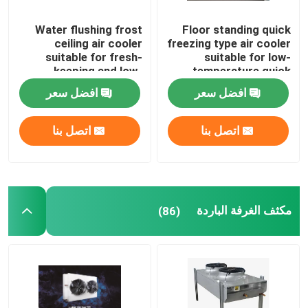
Water flushing frost
Floor standing quick
ceiling air cooler
freezing type air cooler
suitable for fresh-
suitable for low-
keeping and low-
temperature quick
temperature
freezing cold storage,
افضل سعر
افضل سعر
refrigeration
compatible with
warehouses,
R404A/R507/R22
compatible with
refrigerants,
اتصل بنا
اتصل بنا
refrigerants such as
supporting 220V/380V
R404A/R507/R22, and
voltage
supports 220V/380V
voltage
مكثف الغرفة الباردة
(86)