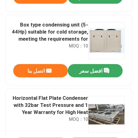
Box type condensing unit (5-
44Hp) suitable for cold storage,
meeting the requirements for
refrigerants such as R404A,
MOQ：10
R507A, R448, R22, etc
افضل سعر
اتصل بنا
الصفحة الرئيسية
Horizontal Flat Plate Condenser
with 32bar Test Pressure and 1
Year Warranty for High Heat
منتجات
Exchange Efficiency
MOQ：10
معلومات عنا