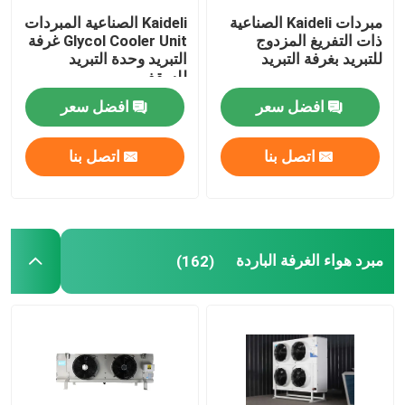
مبردات Kaideli الصناعية
Kaideli الصناعية المبردات
ذات التفريغ المزدوج
Glycol Cooler Unit غرفة
وحدة تكثيف غرفة الفريزر
للتبريد بغرفة التبريد
التبريد وحدة التبريد
للسقف
وحدة تكثيف التمرير
افضل سعر
افضل سعر
اتصل بنا
اتصل بنا
مستقبل سائل أفقي
مبرد هواء الغرفة الباردة
(162)