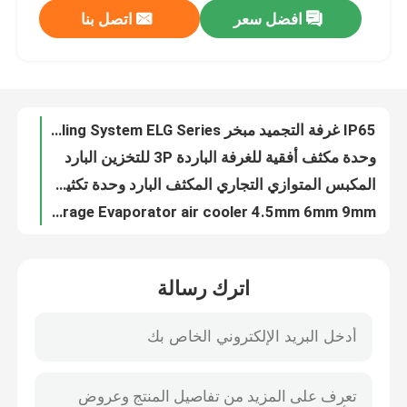
افضل سعر
اتصل بنا
IP65 غرفة التجميد مبخر Glycol Cold Room Cooling System ELG Series
وحدة مكثف أفقية للغرفة الباردة 3P للتخزين البارد
جولة في المصنع
المكبس المتوازي التجاري المكثف البارد وحدة تكثيف أحادية الكتلة
DD/DL/DJ Refrigeration Cold Storage Evaporator air cooler 4.5mm 6mm 9mm
مراقبة الجودة
نظام تبريد وحدة تكثيف الغرفة الباردة أحادية الكتلة من Frost Temp للتخزين البارد
R507 وحدة نظام التبريد والتخزين البارد للمبرد ODM
اتصل بنا
ODM مكثف مياه أحادي مبرد أفقي وأنبوب مكثف
Cold Room Parallel Scroll Condensing Unit Compressor Rack
أخبار
نظام رف ضاغط التبريد المكثف التجاري مخصص
وحدة التكثيف المبردة بالماء 6kw ضاغط كوبلاند المكثف بالماء البارد
القضايا
اترك رسالة
مبرد هواء مزدوج الجانب مبخر غرفة التبريد عالي الجودة لوحدات التبريد
Kaideli مكثف مبرد بالماء البارد 10hp
اطلب عرض أسعار
زعنفة لفائف تبريد مبخر الهواء المكثف في دورة التبريد
مبخر مكثف للغرفة الباردة المبردة بالهواء من النوع الخامس للتخزين البارد
مبخر غرفة التبريد
Kaideli DD نوع ترقية وحدة مبخر مبرد الهواء المحمول لمشروع غرفة التبريد الباردة