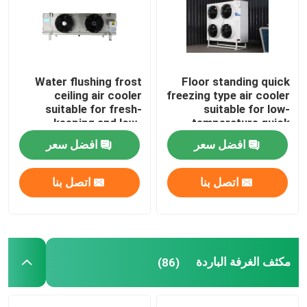
Water flushing frost
Floor standing quick
ceiling air cooler
freezing type air cooler
suitable for fresh-
suitable for low-
keeping and low-
temperature quick
temperature
freezing cold storage,
افضل سعر
افضل سعر
refrigeration
compatible with
warehouses,
R404A/R507/R22
compatible with
refrigerants,
اتصل بنا
اتصل بنا
refrigerants such as
supporting 220V/380V
R404A/R507/R22, and
voltage
الصفحة الرئيسية
supports 220V/380V
voltage
منتجات
مكثف الغرفة الباردة
(86)
معلومات عنا