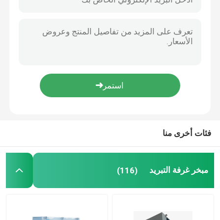
فئات أخرى منا
مبخر غرفة التبريد
(116)