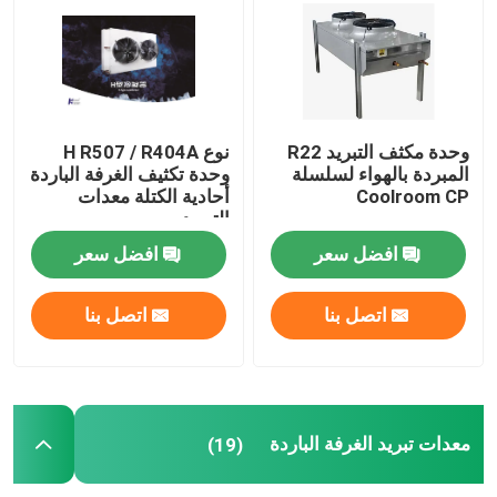
جولة في المصنع
مراقبة الجودة
وحدة مكثف التبريد R22
نوع H R507 / R404A
المبردة بالهواء لسلسلة
وحدة تكثيف الغرفة الباردة
Coolroom CP
أحادية الكتلة معدات
اتصل بنا
التبريد
افضل سعر
افضل سعر
أخبار
اتصل بنا
اتصل بنا
القضايا
اطلب عرض أسعار
معدات تبريد الغرفة الباردة
(19)
مبخر غرفة التبريد