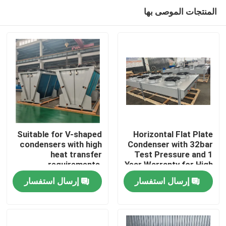
المنتجات الموصى بها
Suitable for V-shaped
Horizontal Flat Plate
condensers with high
Condenser with 32bar
heat transfer
Test Pressure and 1
الصفحة الرئيسية
requirements,
Year Warranty for High
equipped with
Heat Exchange
إرسال استفسار
إرسال استفسار
3P/380V/50Hz power
Efficiency
منتجات
supply, meeting the
needs of refrigerants
such as R404A,
معلومات عنا
R507A, R134a, etc