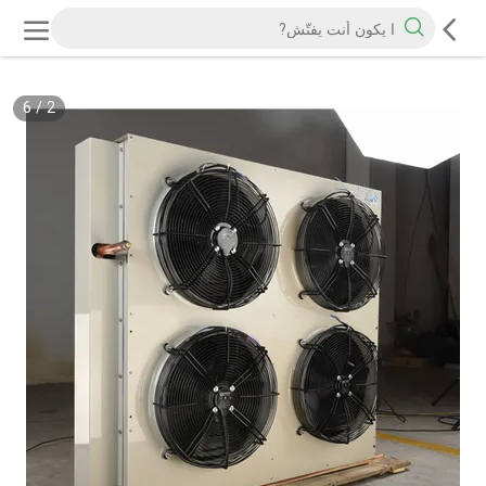
6
/
2