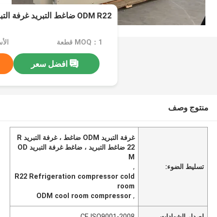
ODM R22 ضاغط التبريد غرفة التبريد تبريد الهواء المبرد
MOQ：1 قطعة
افضل سعر
منتوج وصف
غرفة التبريد ODM ضاغط ، غرفة التبريد R
22 ضاغط التبريد ، ضاغط غرفة التبريد OD
M
,
تسليط الضوء:
R22 Refrigeration compressor cold
room
ODM cool room compressor
,
CE,ISO9001-2008
إصدار الشهادات