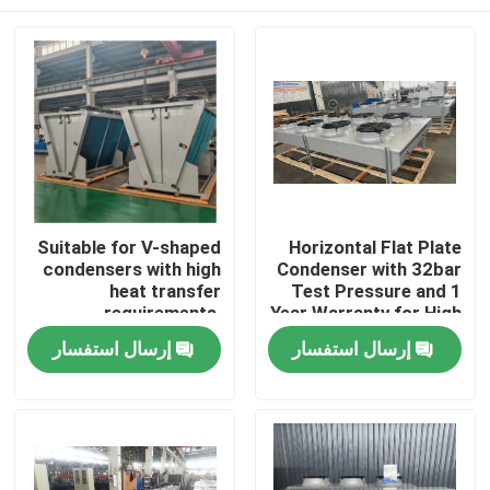
Suitable for V-shaped
Horizontal Flat Plate
condensers with high
Condenser with 32bar
heat transfer
Test Pressure and 1
requirements,
Year Warranty for High
equipped with
Heat Exchange
الصفحة الرئيسية
إرسال استفسار
إرسال استفسار
3P/380V/50Hz power
Efficiency
supply, meeting the
needs of refrigerants
منتجات
such as R404A,
R507A, R134a, etc
معلومات عنا