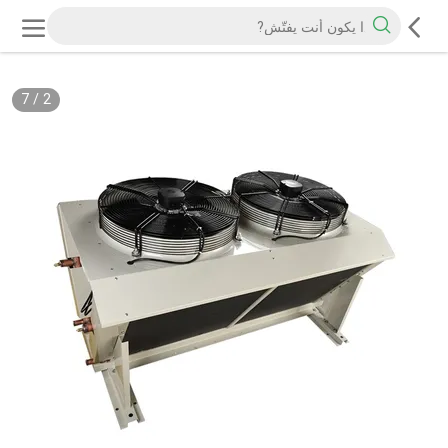
7
/
2