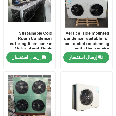
جولة في المصنع
مراقبة الجودة
Sustainable Cold
Vertical side mounted
Room Condenser
condenser suitable for
featuring Aluminun Fin
air-cooled condensing
اتصل بنا
Material and Single
units that require
Speed Fan Motor
separate installation
إرسال استفسار
إرسال استفسار
of condenser and
أخبار
compressor
القضايا
اطلب عرض أسعار
مبخر غرفة التبريد