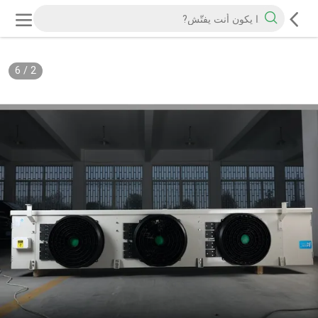
6
/
2