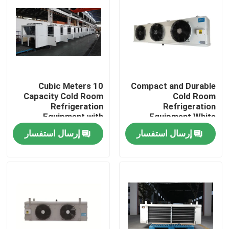
جولة في المصنع
مراقبة الجودة
10 Cubic Meters
Compact and Durable
اتصل بنا
Capacity Cold Room
Cold Room
Refrigeration
Refrigeration
Equipment with
Equipment White
أخبار
Stainless Steel
Option Max Water Out
إرسال استفسار
إرسال استفسار
Material and
Temp 60 Degree
220V/380V Voltage
القضايا
اطلب عرض أسعار
مبخر غرفة التبريد