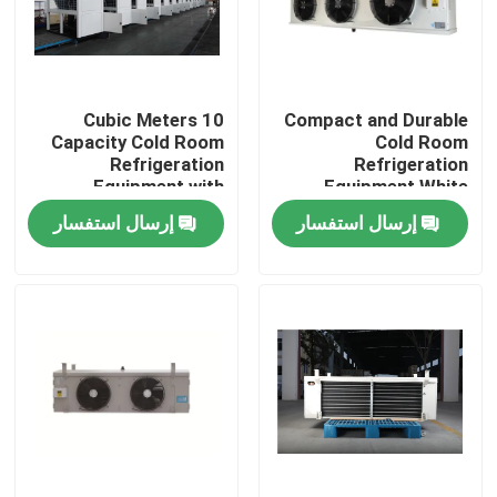
جولة في المصنع
10 Cubic Meters
Compact and Durable
مراقبة الجودة
Capacity Cold Room
Cold Room
Refrigeration
Refrigeration
Equipment with
Equipment White
اتصل بنا
Stainless Steel
Option Max Water Out
إرسال استفسار
إرسال استفسار
Material and
Temp 60 Degree
220V/380V Voltage
أخبار
القضايا
اطلب عرض أسعار
مبخر غرفة التبريد