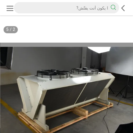
5
/
2