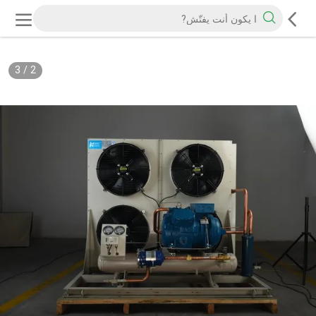
3
/
2