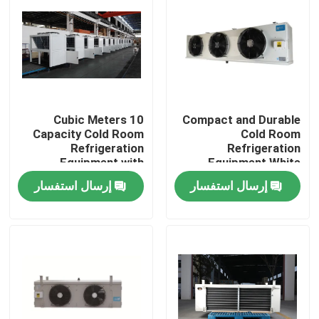
جولة في المصنع
مراقبة الجودة
10 Cubic Meters
Compact and Durable
اتصل بنا
Capacity Cold Room
Cold Room
Refrigeration
Refrigeration
Equipment with
Equipment White
أخبار
Stainless Steel
Option Max Water Out
إرسال استفسار
إرسال استفسار
Material and
Temp 60 Degree
220V/380V Voltage
القضايا
اطلب عرض أسعار
مبخر غرفة التبريد