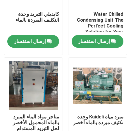
Water Chilled
كايديلي التبريد وحدة
جولة في المصنع
Condensing Unit The
التكثيف المبردة بالماء
Perfect Cooling
Solution for Your
مراقبة الجودة
Commercial Needs
إرسال استفسار
إرسال استفسار
Ambient Temperature
5C To 43C
اتصل بنا
أخبار
القضايا
اطلب عرض أسعار
مبرد مياه Kaideli وحدة
متاجر مواد البناء المبرد
تكثيف مبردة بالماء أخضر
بالماء المحمول الأخضر
مبخر غرفة التبريد
لحل التبريد المستدام