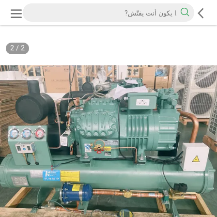
2
/
2