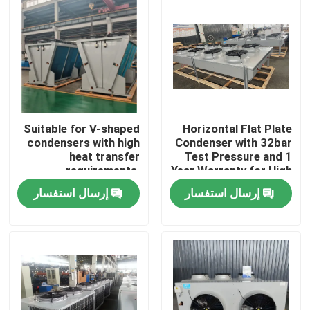
Suitable for V-shaped
Horizontal Flat Plate
condensers with high
Condenser with 32bar
heat transfer
Test Pressure and 1
requirements,
Year Warranty for High
equipped with
Heat Exchange
إرسال استفسار
إرسال استفسار
3P/380V/50Hz power
Efficiency
supply, meeting the
الصفحة الرئيسية
needs of refrigerants
such as R404A,
R507A, R134a, etc
منتجات
معلومات عنا