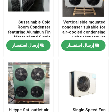
جولة في المصنع
Sustainable Cold
Vertical side mounted
Room Condenser
condenser suitable for
مراقبة الجودة
featuring Aluminun Fin
air-cooled condensing
Material and Single
units that require
Speed Fan Motor
separate installation
إرسال استفسار
إرسال استفسار
اتصل بنا
of condenser and
compressor
أخبار
القضايا
اطلب عرض أسعار
مبخر غرفة التبريد
H-type flat-outlet air-
Single Speed Fan