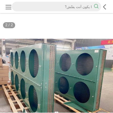
2
/
2