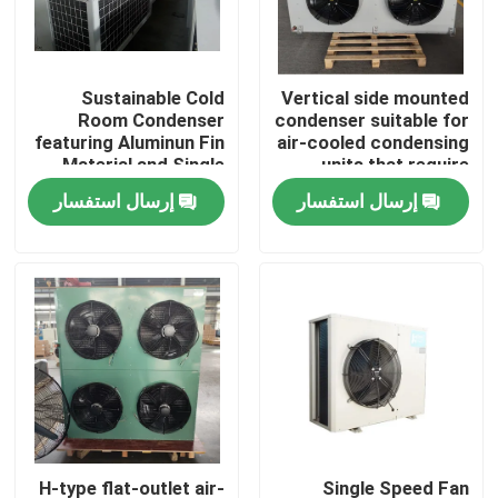
جولة في المصنع
Sustainable Cold
Vertical side mounted
Room Condenser
condenser suitable for
مراقبة الجودة
featuring Aluminun Fin
air-cooled condensing
Material and Single
units that require
Speed Fan Motor
separate installation
إرسال استفسار
إرسال استفسار
اتصل بنا
of condenser and
compressor
أخبار
القضايا
اطلب عرض أسعار
مبخر غرفة التبريد
H-type flat-outlet air-
Single Speed Fan