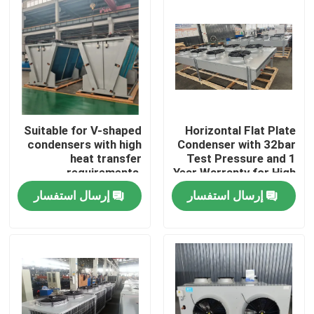
Suitable for V-shaped
Horizontal Flat Plate
condensers with high
Condenser with 32bar
heat transfer
Test Pressure and 1
requirements,
Year Warranty for High
equipped with
Heat Exchange
إرسال استفسار
إرسال استفسار
3P/380V/50Hz power
Efficiency
supply, meeting the
الصفحة الرئيسية
needs of refrigerants
such as R404A,
R507A, R134a, etc
منتجات
معلومات عنا