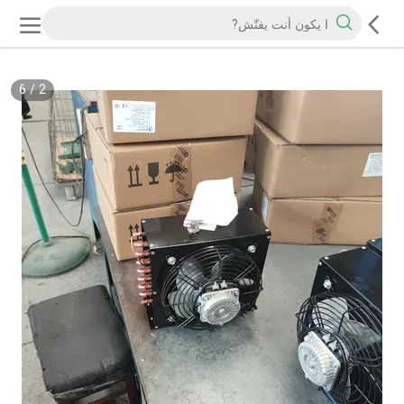
6
/
2