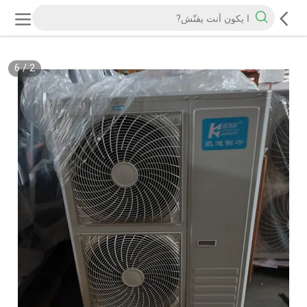
6
/
2