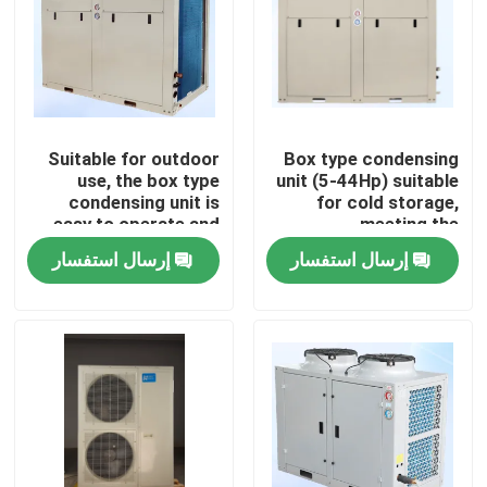
Suitable for outdoor
Box type condensing
use, the box type
unit (5-44Hp) suitable
condensing unit is
for cold storage,
easy to operate and
meeting the
can meet the needs of
requirements for
إرسال استفسار
إرسال استفسار
refrigerants such as
refrigerants such as
R404A, R507A, R448,
R404A, R507A, R448,
R22, etc
R22, etc
الصفحة الرئيسية
منتجات
معلومات عنا