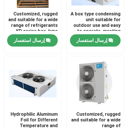
Customized, rugged
A box type condensing
جولة في المصنع
and suitable for a wide
unit suitable for
range of refrigerants
outdoor use and easy
，KD series box-type
to operate, meeting
مراقبة الجودة
condensing
the needs of
إرسال استفسار
إرسال استفسار
unit（4~7Hp
refrigerants such as
optional）
R404A, R507A, R448,
اتصل بنا
R22, etc
أخبار
القضايا
اطلب عرض أسعار
Hydrophilic Aluminum
Customized, rugged
Foil for Different
and suitable for a wide
مبخر غرفة التبريد
Temperature and
range of