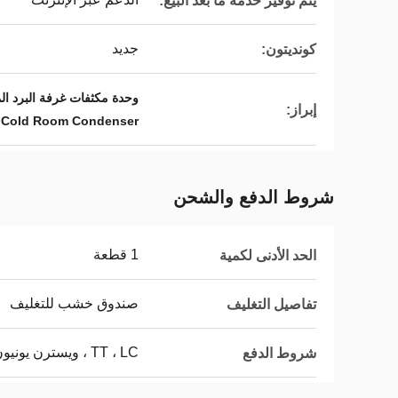
يتم توفير خدمة ما بعد البيع:
جديد
كونديتون:
وحدة مكثفات غرفة البرد المروحة المحو
إبراز:
s Cold Room Condenser
شروط الدفع والشحن
1 قطعة
الحد الأدنى لكمية
صندوق خشب للتغليف
تفاصيل التغليف
TT ، LC ، ويسترن يونيون
شروط الدفع