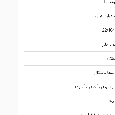
وفيرها
غيار التبريد
 داخلي
220/
ار (أبيض ، أخضر ، أسود)
يء
بو / شنغهاي / قوانغتشو