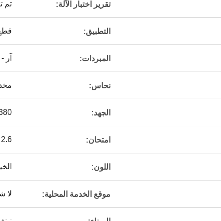
تم ت
تقرير اختبار الآلة:
قطع 
التطبيق:
آر - 22/404
المبردات:
مخدد
نحاس:
380
الجهد:
2.6 ميجا باسكال
امتحان:
الخي
اللون:
لا ش
موقع الخدمة المحلية:
نينغ