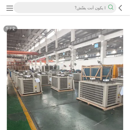
5
/
2