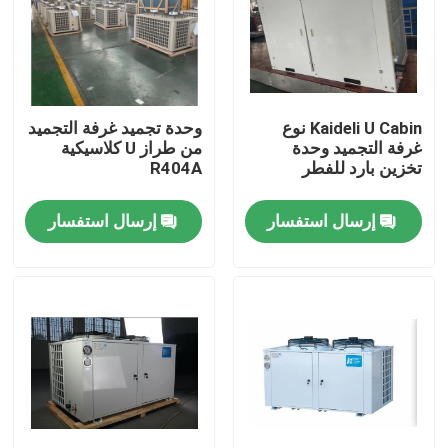
جولة في المصنع
مراقبة الجودة
Kaideli U Cabin نوع
وحدة تجميد غرفة التجميد
غرفة التجميد وحدة
من طراز U كلاسيكية
تخزين بارد للفطر
R404A
اتصل بنا
إرسال استفسار
إرسال استفسار
أخبار
القضايا
اطلب عرض أسعار
مبخر غرفة التبريد