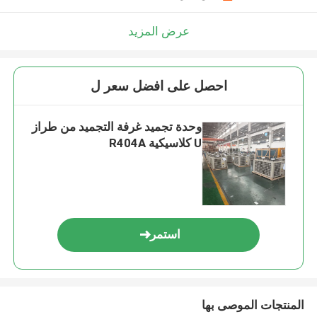
عرض المزيد
احصل على افضل سعر ل
وحدة تجميد غرفة التجميد من طراز
U كلاسيكية R404A
استمر
المنتجات الموصى بها