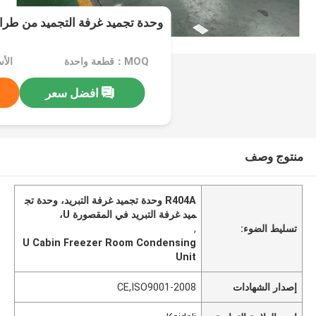
وحدة تجميد غرفة التجميد من طراز U كلاسيكية 04A
MOQ：قطعة واحدة
الأسع
افضل سعر
منتوج وصف
R404A وحدة تجميد غرفة التبريد، وحدة تج
ميد غرفة التبريد في المقصورة U،
تسليط الضوء:
,
U Cabin Freezer Room Condensing
Unit
إصدار الشهادات
CE,ISO9001-2008