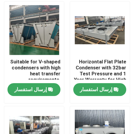
Suitable for V-shaped
Horizontal Flat Plate
condensers with high
Condenser with 32bar
heat transfer
Test Pressure and 1
requirements,
Year Warranty for High
equipped with
Heat Exchange
إرسال استفسار
إرسال استفسار
3P/380V/50Hz power
Efficiency
الصفحة الرئيسية
supply, meeting the
needs of refrigerants
such as R404A,
منتجات
R507A, R134a, etc
معلومات عنا