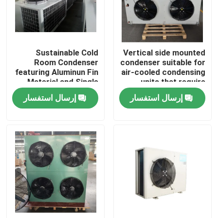
جولة في المصنع
Sustainable Cold
Vertical side mounted
مراقبة الجودة
Room Condenser
condenser suitable for
featuring Aluminun Fin
air-cooled condensing
Material and Single
units that require
اتصل بنا
Speed Fan Motor
separate installation
إرسال استفسار
إرسال استفسار
of condenser and
compressor
أخبار
القضايا
اطلب عرض أسعار
مبخر غرفة التبريد