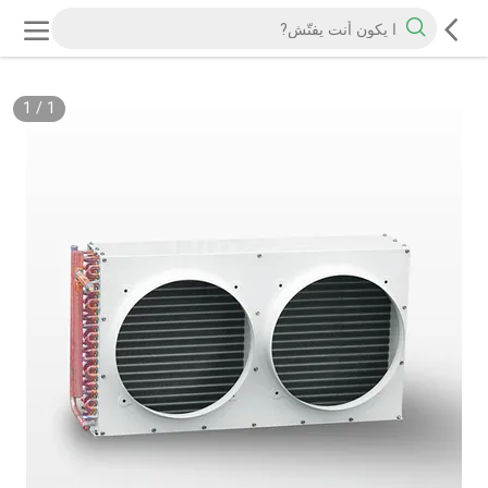
1
/
1