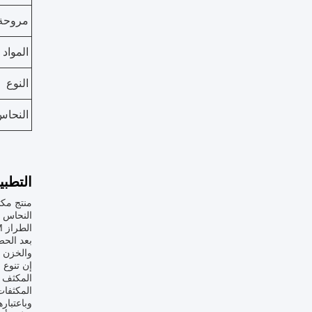
مروحة
المواد
النوع
النحاس
التطبي
منتج مكث
الطراز KGHM.
والخزن الآمنمع قدرة الت
إن تنوع 
المكثف ا
المكثفات 
وباعتبار