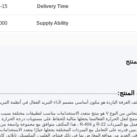
5 days
Delivery Time
t/Sets per Month
Supply Ability
نتج
لمنتج:
ف الغرفة الباردة هو مكون أساسي مصمم لأداء التبريد الفعال في أنظمة التبري
سمح لنقل الحرارة الفعالمما يجعلها مثالية للحفاظ على مستويات درجة الحرارة 
مجهز للعمل مع المبردات R-22 و R-404 ، هذا المكثف متوافق مع مج
ين.قدرته على التعامل مع المبردات المختلفة يجعلها خيارًا متعدد الاستخدامات ل
ي العديد من مواقع المعارض بما في ذلك فيتنام، الفلبين، المكسيك، تايلاند، كا