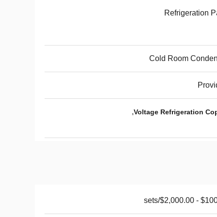
Refrigeration P
Cold Room Conden
Provi
,
$100.00 - $2,0