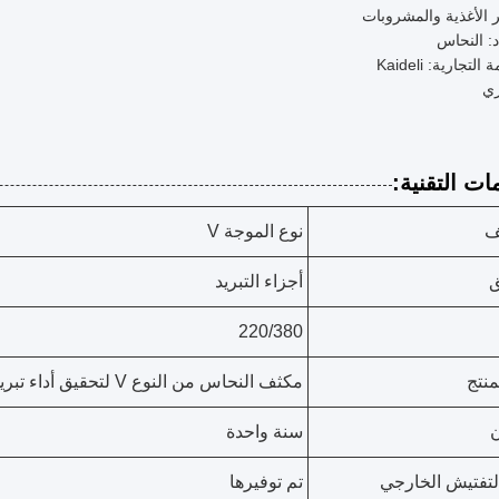
 الأغذية والمشروبات
د: النحاس
التجارية: Kaideli
ي
ات التقنية:
ف
نوع الموجة V
ق
أجزاء التبريد
220/380
منتج
مكثف النحاس من النوع V لتحقيق أداء تبريد فعال في أجزاء التبريد
سنة واحدة
التفتيش الخارجي
تم توفيرها