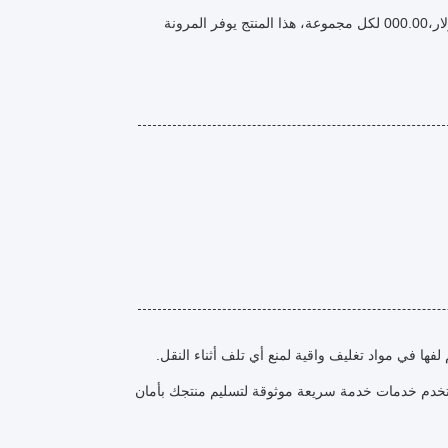
مع الحد الأدنى للكمية الطلبية من قطعة واحدة ومجموعة الأسعار من 100،00 إلى 2 دولار،000.00 لكل مجموعة، هذا المنتج يوفر المرونة
فها في مواد تغليف واقية لمنع أي تلف أثناء النقل.
الغرفة الباردة في غضون 1-2 أيام عمل. نحن نستخدم خدمات خدمة سريعة موثوقة لتسليم منتجك بأمان