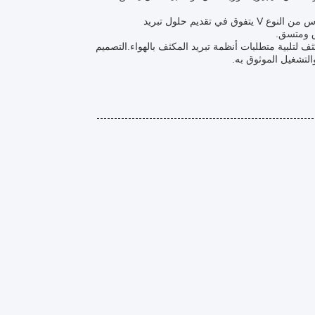
سواء استخدمت في وحدات التبريد التجارية أو الغرف الباردة الصناعية، فإن مكثف النحاس من النوع V يتفوق في تقديم حلول تبريد
وق ومتسق.
ثف لتلبية متطلبات أنظمة تبريد المكثف بالهواء.التصميم
والتشغيل الموثوق به.