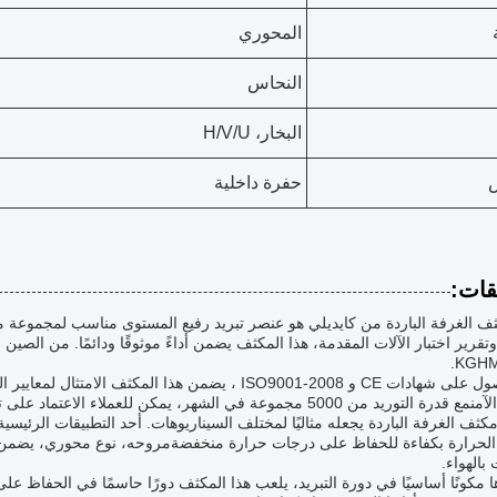
المحوري
النحاس
البخار، H/V/U
حفرة داخلية
قات:
ف الغرفة الباردة من كايديلي هو عنصر تبريد رفيع المستوى مناسب لمجموعة متنو
بعد الحصول على شهادات CE و ISO9001-2008 ، يضمن هذا الم
وريد من 5000 مجموعة في الشهر، يمكن للعملاء الاعتماد على توافر ثابت.
مكثف الغرفة الباردة يجعله مثاليًا لمختلف السيناريوهات. أحد التطبيقات الرئيس
لحرارة بكفاءة للحفاظ على درجات حرارة منخفضةمروحه، نوع محوري، يضمن تبدي
بالهواء.
ها مكونًا أساسيًا في دورة التبريد، يلعب هذا المكثف دورًا حاسمًا في الحفاظ ع