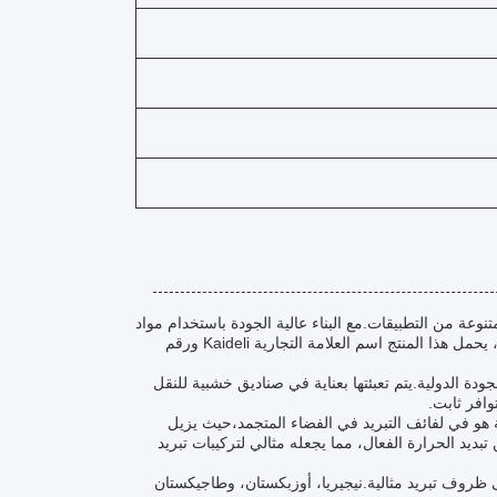
عة من التطبيقات.مع البناء عالية الجودة باستخدام مواد
النحاس وتقرير اختبار الآلات المقدمة، هذا المكثف يضمن أداءً موثوقًا ودائمًا. من الصين ، يحمل هذا المنتج اسم العلامة التجارية Kaideli ورقم
كثف الامتثال لمعايير الجودة الدولية.يتم تعبئتها بعناية في صناديق خشبية للنقل
ية هو في لفائف التبريد في الفضاء المتجمد،حيث يزيل
د الحرارة الفعال، مما يجعله مثالي لتركيبات تبريد
لى ظروف تبريد مثالية.نيجيريا، أوزبكستان، وطاجيكستان