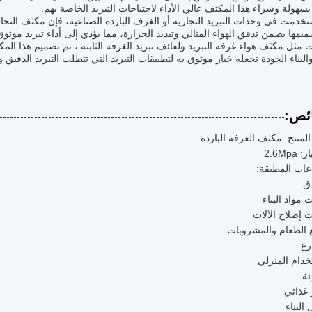
سهولة وشراء هذا المكثف عالي الأداء لاحتياجات التبريد الخاصة بهم.
ميمها يضمن تدفق الهواء المثالي وتبديد الحرارة، مما يؤدي إلى أداء تبريد موث
 مثل مكثف هواء غرفة التبريد ولفائف تبريد الغرفة الثابتة ، تم تصميم هذا المك
والبناء الجودة تجعله خيار موثوق به لتطبيقات التبريد التي تتطلب التبريد الدقيق 
ئص:
لمنتج: مكثف الغرفة الباردة
 2.6Mpa
عات المطبقة:
دق
 مواد البناء
 إصلاح الآلات
 الطعام والمشروبات
رع
خدام المنزلي
ئة
غذائي
 البناء