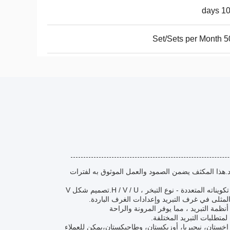
10-1
5000 Se
د.هذا المكثف يضمن الصمود والعمل الموثوق به لفترات
مكثف النحاس من النوع V هو منتج متعدد الاستخدامات مناسب لتطبيقات مختلفة بسبب تكويناته المتعددة - نوع التبخر ، H / V / U.تصميم شكل V
المثلى في غرف التبريد وإعدادات الغرف الباردة.
موعة واسعة من أنظمة التبريد ، مما يوفر المرونة والراحة
متطلبات التبريد المختلفة.
زاخستان، نيجيريا، أوزبكستان، وطاجيكستان،يمكن للعملاء