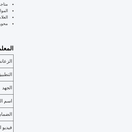
متاجر
الموا
العلامة 
محور
المعلم
الزعان
التطبي
الجهد
اسم ال
الضمان
فيديو 