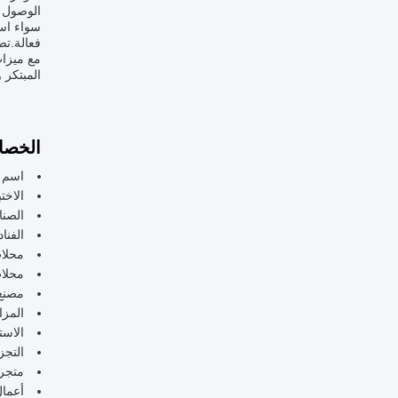
الوصول ب
فعالة.تص
مع ميزات
المبتكر 
الخصا
اسم ا
الاختبار:
الصنا
الفنا
محلات
محلات
مصنع
المزا
الاست
التجز
متجر 
أعمال