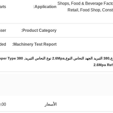
Shops, Food & Beverage Facto
arts
Application:
Retail, Food Shop, Const
ser
Product Category:
ded
Machinery Test Report:
,
380 Voltage Refrigeration Copper Type
2.6Mpa Ref
الأسعار
00.00/sets