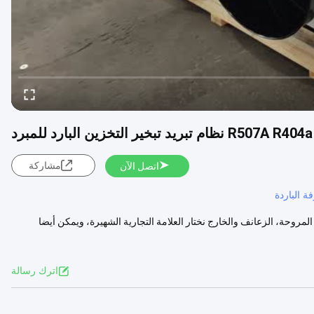
R507A R404a نظام تبريد تبخير التخزين البارد للمبرد
مشاركة
اتصل الآن
 الباردة
 المروحة، الزعانف والخارج نختار العلامة التجارية الشهيرة، ويمكن أيضا
اترك رسالة