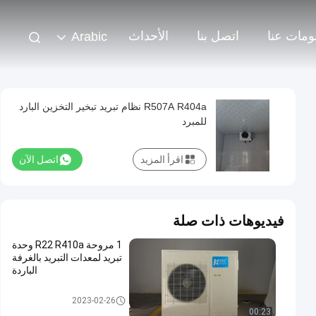
ومات عنا
اتصل بنا
الأحداث
Arabic
R507A R404a نظام تبريد تبخير التخزين البارد
للمبرد
اقرأ المزيد
اتصل الآن
فيديوهات ذات صلة
1 مروحة R22 R410a وحدة
تبريد لمعدات التبريد بالغرفة
الباردة
معدات تبريد الغرفة الباردة
2023-02-26
00:23