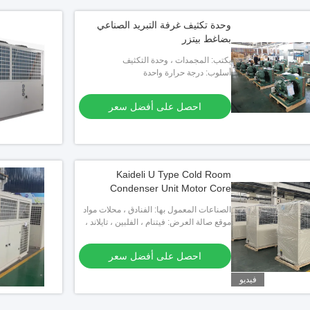
وحدة تكثيف غرفة التبريد الصناعي
بضاغط بيتزر
يكتب: المجمدات ، وحدة التكثيف
أسلوب: درجة حرارة واحدة
احصل على أفضل سعر
Kaideli U Type Cold Room
Condenser Unit Motor Core
الصناعات المعمول بها: الفنادق ، محلات مواد
البناء ، محلات تصليح الآلات ، مصانع الأغذية
موقع صالة العرض: فيتنام ، الفلبين ، تايلاند ،
والمشروبات ، المزارع ، الاستخدام ال
كينيا ، كازاخستان ، قيرغيزستان ، نيجيريا ،
أوزبكستان ، طاجيكستان
احصل على أفضل سعر
فيديو