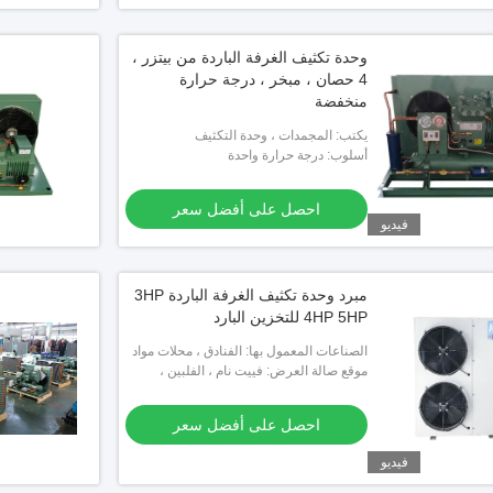
وحدة تكثيف الغرفة الباردة من بيتزر ،
4 حصان ، مبخر ، درجة حرارة
منخفضة
يكتب: المجمدات ، وحدة التكثيف
أسلوب: درجة حرارة واحدة
احصل على أفضل سعر
فيديو
مبرد وحدة تكثيف الغرفة الباردة 3HP
4HP 5HP للتخزين البارد
الصناعات المعمول بها: الفنادق ، محلات مواد
موقع صالة العرض: فييت نام ، الفلبين ،
البناء ، محلات تصليح الآلات ، مصانع الأغذية
والمشروبات ، المزارع ، الاستخدام ال
المكسيك ، تايلاند ، كازاخستان ، نيجيريا ،
أوزبكستان ، طاجيكستان
احصل على أفضل سعر
فيديو