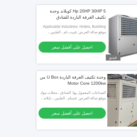
5 Hp 20HP 30HP كوبلاند وحدة
تكثيف الغرفة الباردة للفنادق
Applicable Industries: Hotels, Building
Material Shops, Machinery Repair
موقع صالة العرض: فييت نام ، الفلبين ،
Shops, Food & Beverage Factory,
المكسيك ، تايلاند ، كازاخستان ، نيجيريا ،
أوزبكستان ، طاجيكستان
Farms, Home Use, Retail, Food Shop,
احصل على أفضل سعر
Construction works , Food & Beverage
Shops
فيديو
وحدة تكثيف الغرفة الباردة U Box من
Motor Core 1200kw
الصناعات المعمول بها: الفنادق ، محلات مواد
البناء ، محلات تصليح الآلات ، مصانع الأغذية
موقع صالة العرض: فيتنام ، الفلبين ، تايلاند ،
والمشروبات ، المزارع ، الاستخدام ال
كينيا ، كازاخستان ، قيرغيزستان ، نيجيريا ،
أوزبكستان ، طاجيكستان
احصل على أفضل سعر