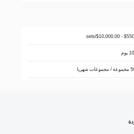
$550.00 - $10,
يوم
عات شهريا
دة