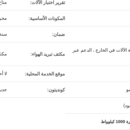
متاح
تقرير اختبار الآلات:
محر
المكونات الأساسية:
سنة 
ضمان:
الآلات في الخارج ، الدعم عبر
مكثف
مكثف تبريد الهواء:
لا أح
موقع الخدمة المحلية:
شو
جديد
كونديتون:
ود)
واط