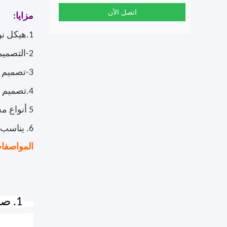
اتصل الآن
مزايا:
1.هيكل نوع المقصورة ، هيكل مدمج ومظهر جيد
2-التصميمات العلمية ، تدفق الهواء الثابت ، القدرة الكاملة للوحدة.
3-تصميم أداء عقلاني ، كفاءة عالية في استخدام الطاقة:
4.تصميم مريح للصيانة (اللوحة الأمامية يمكن إزالتها بسهولة)
5 أنواع مختلفة من الضاغط لاختيارك ، ، Copeland ، Frascold ، Daming ، Xueying ، Fusheng
6. يناسب المبردات المختلفة.R134a / R404A / R507 / R22
المواصفا
1. صور أجزاء المبخر
شارع