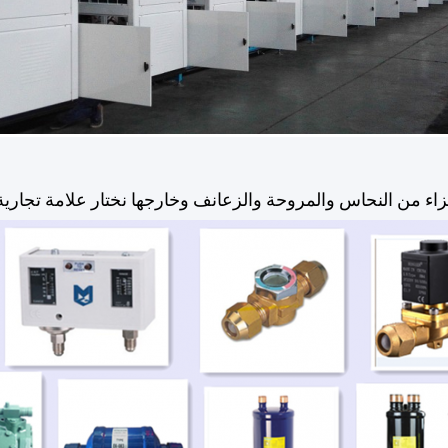
زاء من النحاس والمروحة والزعانف وخارجها نختار علامة تجاري