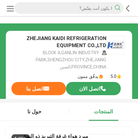
ZHEJIANG KAIDI REFRIGERATION
EQUIPMENT CO.,LTD
BLOCK A,GANLIN INDUSTRY
PARK,SHENGZHOU CITY,ZHEJIANG
PROVINCE,CHINA,الصين
5.0
يدقّق ممون
اتصل الان
اتصل بنا
المنتجات
حول نا
مبرد هواء غرفة التبريد ذو النفخ