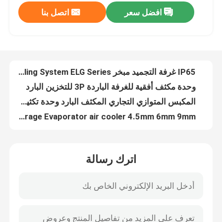
افضل سعر
اتصل بنا
IP65 غرفة التجميد مبخر Glycol Cold Room Cooling System ELG Series
وحدة مكثف أفقية للغرفة الباردة 3P للتخزين البارد
جولة في المصنع
المكبس المتوازي التجاري المكثف البارد وحدة تكثيف أحادية الكتلة
DD/DL/DJ Refrigeration Cold Storage Evaporator air cooler 4.5mm 6mm 9mm
مراقبة الجودة
نظام تبريد وحدة تكثيف الغرفة الباردة أحادية الكتلة من Frost Temp للتخزين البارد
R507 وحدة نظام التبريد والتخزين البارد للمبرد ODM
اتصل بنا
ODM مكثف مياه أحادي مبرد أفقي وأنبوب مكثف
Cold Room Parallel Scroll Condensing Unit Compressor Rack
أخبار
نظام رف ضاغط التبريد المكثف التجاري مخصص
وحدة التكثيف المبردة بالماء 6kw ضاغط كوبلاند المكثف بالماء البارد
القضايا
اترك رسالة
مبرد هواء مزدوج الجانب مبخر غرفة التبريد عالي الجودة لوحدات التبريد
Kaideli مكثف مبرد بالماء البارد 10hp
اطلب عرض أسعار
زعنفة لفائف تبريد مبخر الهواء المكثف في دورة التبريد
مبخر مكثف للغرفة الباردة المبردة بالهواء من النوع الخامس للتخزين البارد
مبخر غرفة التبريد
Kaideli DD نوع ترقية وحدة مبخر مبرد الهواء المحمول لمشروع غرفة التبريد الباردة