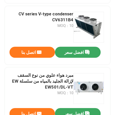
CV series V-type condenser
CV6311B4
MOQ：10
افضل سعر
اتصل بنا
مبرد هواء علوي من نوع السقف
لإزالة الجليد بالمياه من سلسلة EW
EW501/DL-VT
MOQ：10
افضل سعر
اتصل بنا