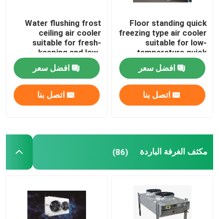
Water flushing frost
Floor standing quick
ceiling air cooler
freezing type air cooler
suitable for fresh-
suitable for low-
keeping and low-
temperature quick
temperature
freezing cold storage,
افضل سعر
افضل سعر
refrigeration
compatible with
warehouses,
R404A/R507/R22
compatible with
refrigerants,
اتصل بنا
اتصل بنا
refrigerants such as
supporting 220V/380V
R404A/R507/R22, and
voltage
supports 220V/380V
voltage
مكثف الغرفة الباردة
(86)