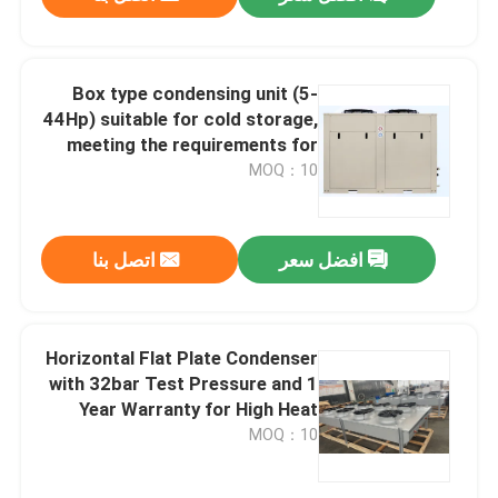
Box type condensing unit (5-
44Hp) suitable for cold storage,
meeting the requirements for
refrigerants such as R404A,
MOQ：10
R507A, R448, R22, etc
افضل سعر
اتصل بنا
الصفحة الرئيسية
Horizontal Flat Plate Condenser
with 32bar Test Pressure and 1
Year Warranty for High Heat
منتجات
Exchange Efficiency
MOQ：10
معلومات عنا