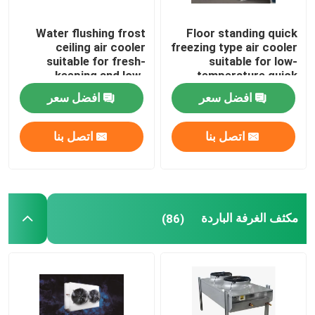
Water flushing frost
Floor standing quick
ceiling air cooler
freezing type air cooler
suitable for fresh-
suitable for low-
keeping and low-
temperature quick
temperature
freezing cold storage,
افضل سعر
افضل سعر
refrigeration
compatible with
warehouses,
R404A/R507/R22
compatible with
refrigerants,
اتصل بنا
اتصل بنا
refrigerants such as
supporting 220V/380V
R404A/R507/R22, and
voltage
supports 220V/380V
voltage
مكثف الغرفة الباردة
(86)