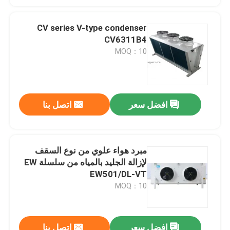
CV series V-type condenser
CV6311B4
MOQ：10
افضل سعر
اتصل بنا
مبرد هواء علوي من نوع السقف
لإزالة الجليد بالمياه من سلسلة EW
EW501/DL-VT
MOQ：10
افضل سعر
اتصل بنا