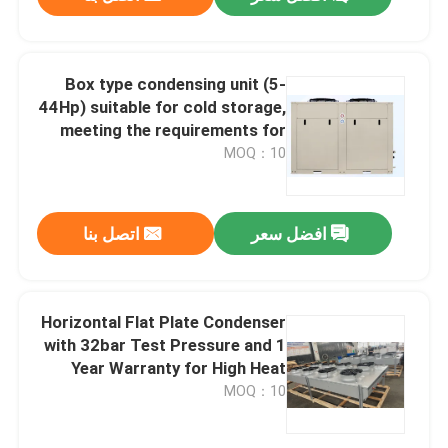
Box type condensing unit (5-
44Hp) suitable for cold storage,
meeting the requirements for
refrigerants such as R404A,
MOQ：10
R507A, R448, R22, etc
افضل سعر
اتصل بنا
الصفحة الرئيسية
Horizontal Flat Plate Condenser
with 32bar Test Pressure and 1
Year Warranty for High Heat
منتجات
Exchange Efficiency
MOQ：10
معلومات عنا