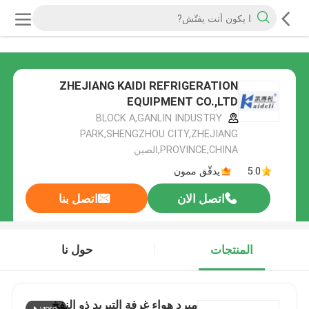
ZHEJIANG KAIDI REFRIGERATION
EQUIPMENT CO.,LTD
BLOCK A,GANLIN INDUSTRY
PARK,SHENGZHOU CITY,ZHEJIANG
PROVINCE,CHINA,الصين
5.0
يدقّق ممون
اتصل الان
اتصل بنا
المنتجات
حول نا
مبرد هواء غرفة التبريد ذو النفخ