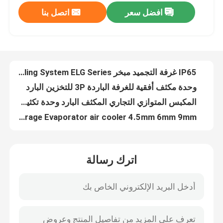
افضل سعر
اتصل بنا
IP65 غرفة التجميد مبخر Glycol Cold Room Cooling System ELG Series
وحدة مكثف أفقية للغرفة الباردة 3P للتخزين البارد
جولة في المصنع
المكبس المتوازي التجاري المكثف البارد وحدة تكثيف أحادية الكتلة
DD/DL/DJ Refrigeration Cold Storage Evaporator air cooler 4.5mm 6mm 9mm
مراقبة الجودة
نظام تبريد وحدة تكثيف الغرفة الباردة أحادية الكتلة من Frost Temp للتخزين البارد
R507 وحدة نظام التبريد والتخزين البارد للمبرد ODM
اتصل بنا
ODM مكثف مياه أحادي مبرد أفقي وأنبوب مكثف
Cold Room Parallel Scroll Condensing Unit Compressor Rack
أخبار
نظام رف ضاغط التبريد المكثف التجاري مخصص
وحدة التكثيف المبردة بالماء 6kw ضاغط كوبلاند المكثف بالماء البارد
القضايا
اترك رسالة
مبرد هواء مزدوج الجانب مبخر غرفة التبريد عالي الجودة لوحدات التبريد
Kaideli مكثف مبرد بالماء البارد 10hp
اطلب عرض أسعار
زعنفة لفائف تبريد مبخر الهواء المكثف في دورة التبريد
مبخر مكثف للغرفة الباردة المبردة بالهواء من النوع الخامس للتخزين البارد
مبخر غرفة التبريد
Kaideli DD نوع ترقية وحدة مبخر مبرد الهواء المحمول لمشروع غرفة التبريد الباردة