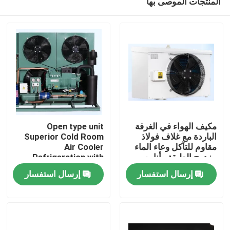
المنتجات الموصى بها
مكيف الهواء في الغرفة
Open type unit
الباردة مع غلاف فولاذ
Superior Cold Room
مقاوم للتآكل وعاء الماء
Air Cooler
مزدوج الطبقة وأنابيب
Refrigeration with
الصفحة الرئيسية
تبادل الحرارة لأداء التبريد
Bitzer Compressor
إرسال استفسار
إرسال استفسار
Comprehensive
Product Line for Wide
منتجات
Range of Applications
Components
معلومات عنا