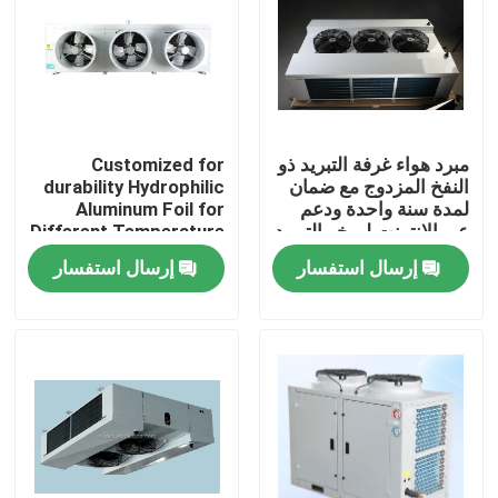
جولة في المصنع
مراقبة الجودة
مبرد هواء غرفة التبريد ذو
Customized for
النفخ المزدوج مع ضمان
durability Hydrophilic
اتصل بنا
لمدة سنة واحدة ودعم
Aluminum Foil for
عبر الإنترنت لمبخر التبريد
Different Temperature
and Humidity
إرسال استفسار
إرسال استفسار
أخبار
Requirements in Cold
Room Condensing Unit
القضايا
اطلب عرض أسعار
مبخر غرفة التبريد