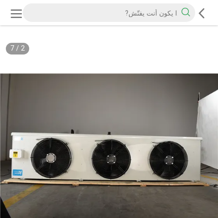
7
/
2