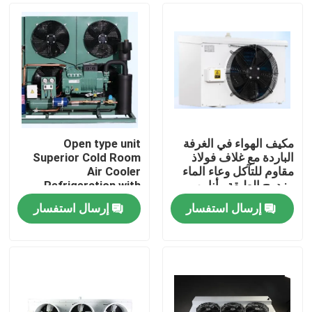
مكيف الهواء في الغرفة
Open type unit
الباردة مع غلاف فولاذ
Superior Cold Room
مقاوم للتآكل وعاء الماء
Air Cooler
مزدوج الطبقة وأنابيب
Refrigeration with
تبادل الحرارة لأداء التبريد
Bitzer Compressor
إرسال استفسار
إرسال استفسار
Comprehensive
الصفحة الرئيسية
Product Line for Wide
Range of Applications
Components
منتجات
معلومات عنا