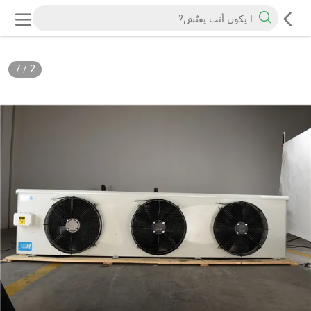
7
/
2