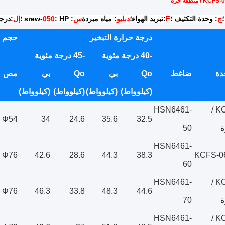
KC / منطقة حرة
؛
ج
: وحدة التكثيف ؛
F
:تبريد الهواء؛
دبليو
: مياه مبردة
س
: srew-
: HP ؛
050
إل
:درج
درجة حرارة التبخير
حجم ا
-40 درجة مئوية
-45 درجة مئوية
دة
ضاغط
Qo
بي
Qo
بي
مص
(كيلوواط)
(كيلوواط)
(كيلوواط)
(كيلوواط)
HSN6461-
KCFS-050L /
Φ54
34
24.6
35.6
32.5
ة
50
HSN6461-
Φ76
42.6
28.6
44.3
38.3
KCFS-06
60
HSN6461-
KCFS-070L /
Φ76
46.3
33.8
48.3
44.6
ة
70
HSN6461-
KCFS-075L /