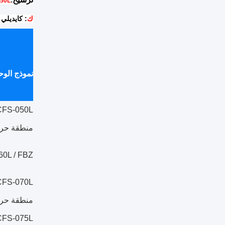
ترشيح:
FS-050L
ك
: كايديلي 
نموذج الوح
منطقة حر
0L / FBZ
منطقة حر