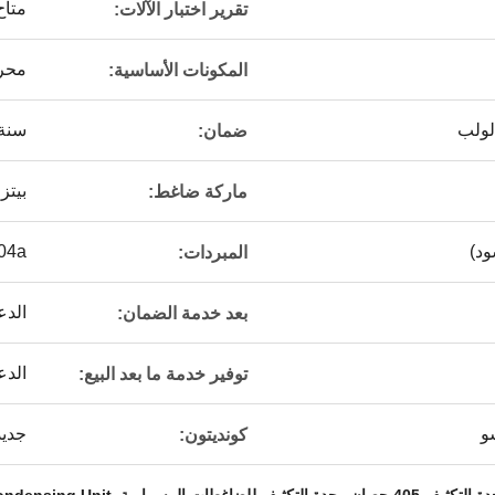
متاح
تقرير اختبار الآلات:
محر
المكونات الأساسية:
لولب
سنة 
ضمان:
بيتزر
ماركة ضاغط:
ود)
04a
المبردات:
الدع
بعد خدمة الضمان:
الدع
توفير خدمة ما بعد البيع:
شو
جديد
كونديتون:
,