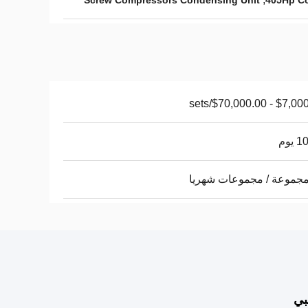
Screw Compressors Condensing Unit
405Hp C
$7,000.00 - $70,0
يوم