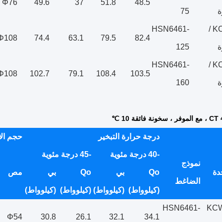
Φ76
49.6
37
51.8
48.5
ة
75
HSN6461-
KCFS-125L /
Φ108
74.4
63.1
79.5
82.4
ة
125
HSN6461-
KCFS-160L /
Φ108
102.7
79.1
108.4
103.5
ة
160
درجة حرارة التبخير
حجم ال
-40 درجة مئوية
-45 درجة مئوية
نموذج
دة
Qo
بي
Qo
بي
مص
الضاغط
(كيلوواط)
(كيلوواط)
(كيلوواط)
(كيلوواط)
HSN6461-
KCW
Φ54
30.8
26.1
32.1
34.1