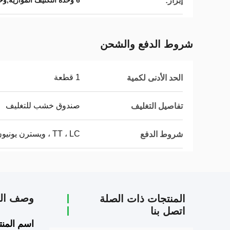
إبراز:
6 وحدة التكثيف الموازية,وحدة التكثيف 405 حصان,وحدة التكثيف للضاغطات المسمارية
شروط الدفع والشحن
1 قطعة
الحد الأدنى لكمية
صندوق خشب للتغليف
تفاصيل التغليف
TT ، LC ، ويسترن يونيون
شروط الدفع
وصف الم
المنتجات ذات الصلة
اتصل بنا
اسم المنت