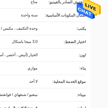
متاح
التفتيش الصادر بالفيديو:
سنة واحدة
ضمان المكونات الأساسية:
وحدة التكثيف ، مكبس / 
يكتب:
3.0 ميجا باسكال
اختبار الضغط:
الخيار (أبيض ، أخضر ، أس
لون:
موازي
بناء:
لا أحد
موقع الخدمة المحلية:
نينغبو / شنغهاي / قوانغت
ميناء: