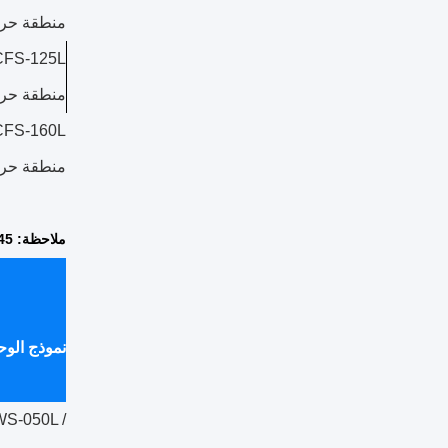
منطقة حر
منطقة حر
منطقة حر
ملاحظة: CT 45 ، مع الموفر ، سخونة فائقة 10 ℃
نموذج الوح
S-050L /