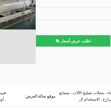
اطلب عرض أسعار
ناء ، محلات تصليح الآلات ، مصانع
فييت
موقع صالة العرض:
زارع ، الاستخدام ال
، أو