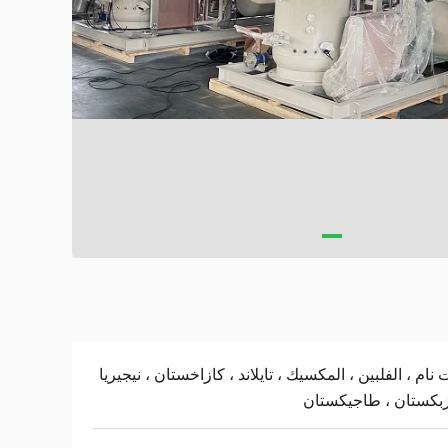
 نام ، الفلبين ، المكسيك ، تايلاند ، كازاخستان ، نيجيريا
زبكستان ، طاجيكستان