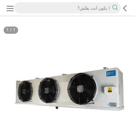
1
/
1