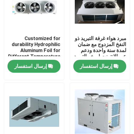
جولة في المصنع
مراقبة الجودة
مبرد هواء غرفة التبريد ذو
Customized for
النفخ المزدوج مع ضمان
durability Hydrophilic
لمدة سنة واحدة ودعم
Aluminum Foil for
اتصل بنا
عبر الإنترنت لمبخر التبريد
Different Temperature
and Humidity
إرسال استفسار
إرسال استفسار
Requirements in Cold
أخبار
Room Condensing Unit
القضايا
اطلب عرض أسعار
مبخر غرفة التبريد