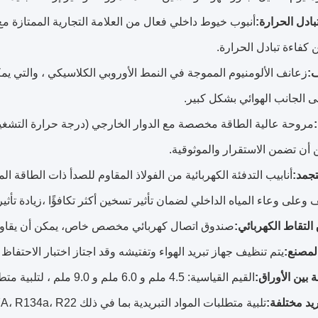
تبادل الحرارة:
أنبوب خيوط داخلي فعال من العلامة التجارية الممتازة مع
كفاءة تبادل الحرارة.
ف:
زعانف الألومنيوم المموجة في النمط الأوروبي الكلاسيكي ، والتي ي
ى الجانب الهوائي بشكل كبير.
 أن تضمن الاستقرار والموثوقية.
تجمد:
أنابيب التدفئة الكهربائية من الفولاذ المقاوم للصدأ ذات الطاقة 
وعلى وعاء المياه الداخلي لضمان تأثير تسخين أكثر تكافؤًا ،زيادة تأثير
لتقاط الكهربائي:
صندوق اتصال كهربائي مخصص خاص، يمكن أن يقاوم الم
المصنع:
يتم تنظيف جهاز تبريد الهواء وتفتيشه وقد اجتاز اختبار الاحتفاظ بالضغط 25بار قب
 بين الأوراق:
القيم القياسية: 4.5 ملم و 6.0 ملم و 9.0 ملم ، لتلبية متطلبات درجة الحرارة والرطوبة المختلفة.
ريد مختلفة:
تلبية متطلبات المواد التبريدية بما في ذلك R404A، R507A، R134a، R22، الخ.