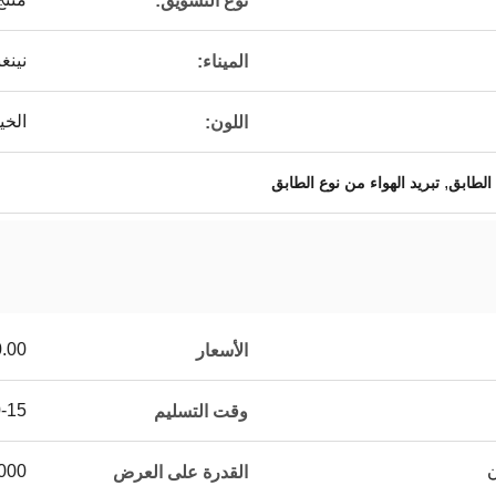
نوع التسويق:
نينغ
الميناء:
الخي
اللون:
,
 الطابق
تبريد الهواء من نوع الطابق
00.00/sets
الأسعار
10-15 
وقت التسليم
2000 مجموعة/ مجموع
القدرة على العرض