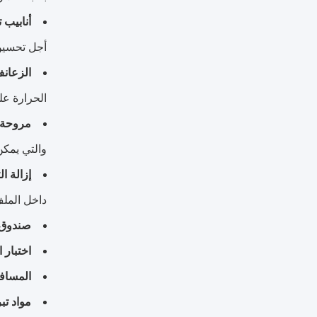
أنابيب 
أجل تحسين 
الزعان
الحرارة عل
مروحة:
والتي يمكن
إزالة ال
داخل الملف 
صندوق ا
اختبار 
المسافة
مواد تب