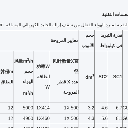
علمات التقنية
تقنية لمبرد الهواء الفعال من سقف إزالة الجليد الكهربائي المسافة: 4.5mm
قدرة التبريد
حجم
معايير المروحة
في كيلوواط
الأنبوب
3
风量m
/h
风叶数量X直
功率W
حجم
射程m
径
3
SC1
SC2
الطاقة
dm
الهواء
عدد X قطر
النطاق
W
المروحة
3
m
/h
12
5000
1X414
1X 500
3.2
4.6
6.7
G
12
4900
1X460
1X 500
4.3
5.6
8.1
G