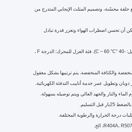
 حلقة محسّنة، وتصميم المثلث الإيجابي المتدرج من
مكن أن تحسن اضطراب الهواء وتعزز قدرة تبادل
مروحة عالية الطاقة مخصصة مع الدوار الخارجي (درجة حرارة التشغيل: -40 °C ~ 60 °C). فئة العزل للمحرك: الدرجة F ،
المنخفضة والكثافة المنخفضة. يتم ترتيبها بشكل معقول
 ذوبان وتطويل عمر خدمة أنابيب التدفئة الكهربائية.
اء والنار والجهد العالي ويتم توصيله بسهولة.
ل التسليم.