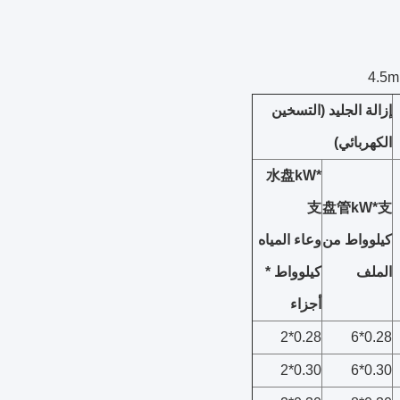
إزالة الجليد (التسخين
الكهربائي)
水盘kW*
支
盘管kW*支
كيلوواط من
وعاء المياه
الملف
كيلوواط *
أجزاء
0.28*2
0.28*6
0.30*2
0.30*6