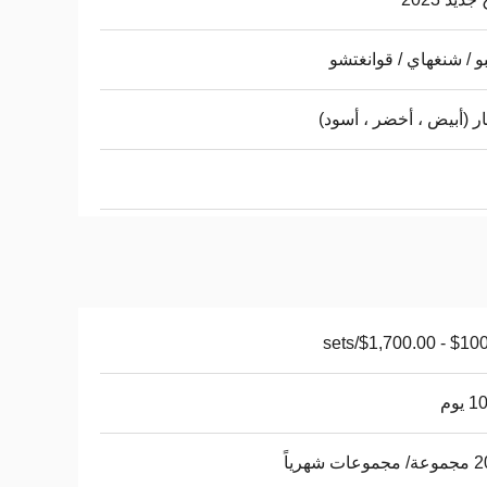
بو / شنغهاي / قوانغتشو
ار (أبيض ، أخضر ، أسود)
$100.00 - $1,7
يوم
ات شهرياً