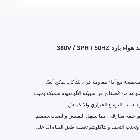
380V / 3PH / 5
نخفضة مع أداء مقاومة قوي للتآكل. يمكن أيضًا
تخصيص لوحة الألومنيوم أو قذائف الفولاذ المقاوم للصدأ.جميع لوحات الأنابيب مصنوعة من 2صفائح من سبيكة الألومنيوم سميكة بحيث
رة بسبب التوسع الحراري والانكماش.
حلقة مفارقة ، مما يسهل التفتيش والصيانة.تصميم
نب التجمد والتآكلويتم تغطية طبق المياه الداخلي