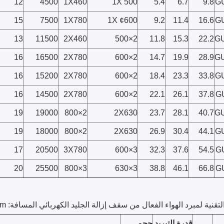
12
4500
1X460
1X 500
5.4
6.7
9.8
G
15
7500
1X780
1X ¢600
9.2
11.4
16.6
G
13
11500
2X460
2×500
11.8
15.3
22.2
G
16
16500
2X780
2×600
14.7
19.9
28.9
G
16
15200
2X780
2×600
18.4
23.3
33.8
G
16
14500
2X780
2×600
22.1
26.1
37.8
G
19
19000
2×800
2X630
23.7
28.1
40.7
G
19
18000
2×800
2X630
26.9
30.4
44.1
G
17
20500
3X780
3×600
32.3
37.6
54.5
G
20
25500
3×800
3×630
38.8
46.1
66.8
G
تقنية لمبرد الهواء الفعال من سقف إزالة الجليد الكهربائي المسافة: 6.0mm
قدرة التبريد
حجم