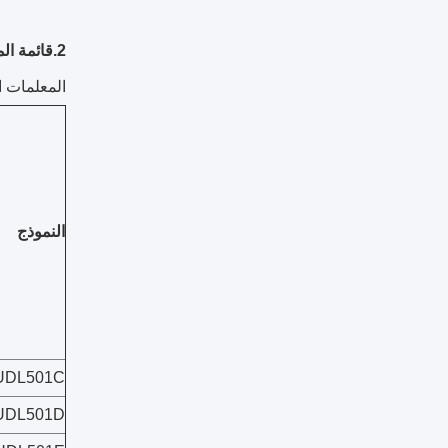
2.
قائمة الم
المعلمات ال
النموذج
UDL501C
UDL501D