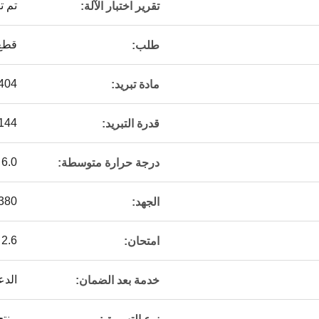
تم ت
تقرير اختبار الآلة:
قطع 
طلب:
 404
مادة تبريد:
1.2-144 
قدرة التبريد:
6.0 ملم
درجة حرارة متوسطة:
380
الجهد:
2.6 ميجا باسكال
امتحان:
الدع
خدمة بعد الضمان:
منتج ج