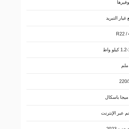
وفيرها
غيار التبريد
R22 /
كيلو واط
220/
م عبر الإنترنت
ديد 2023