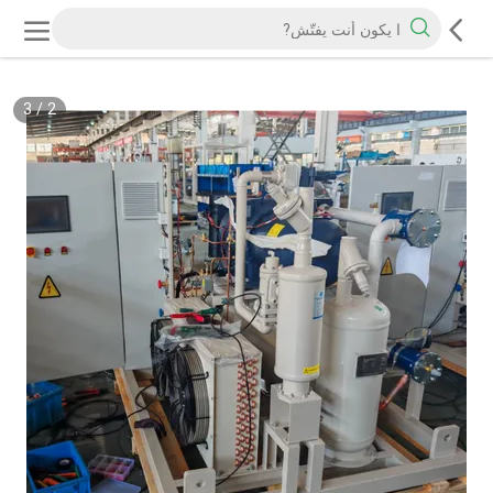
3
/
2