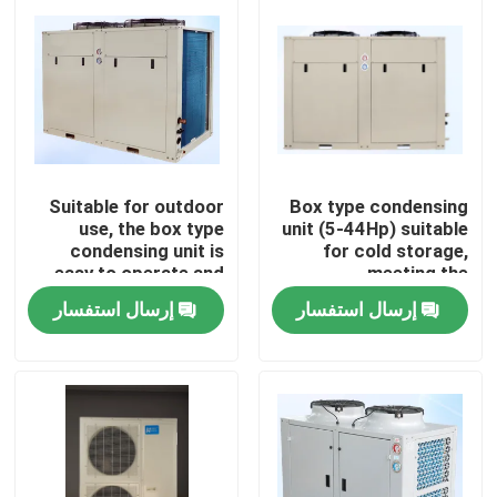
Suitable for outdoor
Box type condensing
use, the box type
unit (5-44Hp) suitable
condensing unit is
for cold storage,
easy to operate and
meeting the
can meet the needs of
requirements for
إرسال استفسار
إرسال استفسار
refrigerants such as
refrigerants such as
R404A, R507A, R448,
R404A, R507A, R448,
الصفحة الرئيسية
R22, etc
R22, etc
منتجات
معلومات عنا