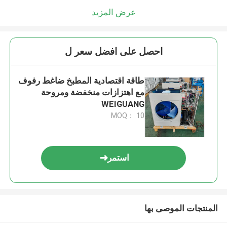
عرض المزيد
احصل على افضل سعر ل
طاقة اقتصادية المطبخ ضاغط رفوف
مع اهتزازات منخفضة ومروحة
WEIGUANG
MOQ： 10
استمر
المنتجات الموصى بها