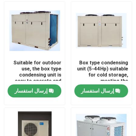
Suitable for outdoor
Box type condensing
use, the box type
unit (5-44Hp) suitable
condensing unit is
for cold storage,
easy to operate and
meeting the
can meet the needs of
requirements for
إرسال استفسار
إرسال استفسار
refrigerants such as
refrigerants such as
الصفحة الرئيسية
R404A, R507A, R448,
R404A, R507A, R448,
R22, etc
R22, etc
منتجات
معلومات عنا