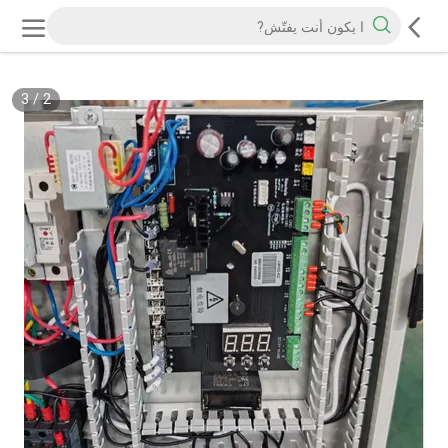
3
/
2