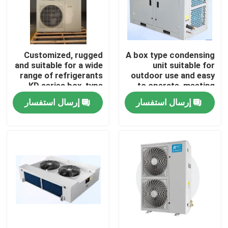
جولة في المصنع
Customized, rugged
A box type condensing
مراقبة الجودة
and suitable for a wide
unit suitable for
range of refrigerants
outdoor use and easy
，KD series box-type
to operate, meeting
اتصل بنا
condensing
the needs of
إرسال استفسار
إرسال استفسار
unit（4~7Hp
refrigerants such as
optional）
R404A, R507A, R448,
أخبار
R22, etc
القضايا
اطلب عرض أسعار
مبخر غرفة التبريد