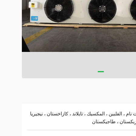
 نام ، الفلبين ، المكسيك ، تايلاند ، كازاخستان ، نيجيريا
زبكستان ، طاجيكستان