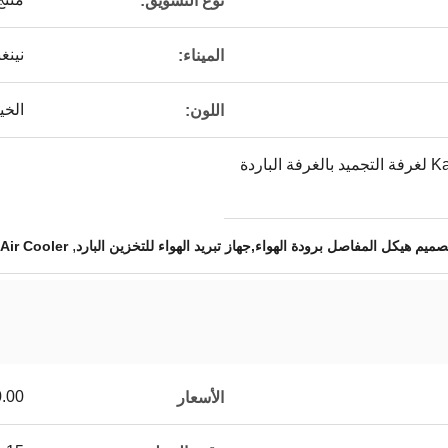
نوع التسويق:
نينغ
الميناء:
الخي
اللون:
مبرد الهواء Kaideli Glycol لغرفة التجميد بالغرفة الباردة
,
صميم هيكل المفاصل برودة الهواء,جهاز تبريد الهواء للتخزين البارد
Air Cooler
00.00/sets
الأسعار