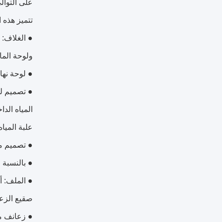
على التوال
تتميز هذه 
ولوحة الما
● لوحة نها
● تصميم لو
المياه الد
علبة المياه
● تصميم مج
● بالنسبة للمروحة ذات الق
صقيع الزعا