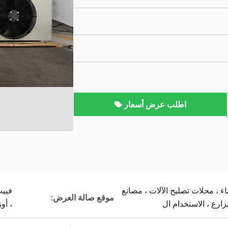
اطلب عرض أسعار
ناء ، محلات تصليح الآلات ، مصانع
فييت
موقع صالة العرض:
زارع ، الاستخدام ال
، أو