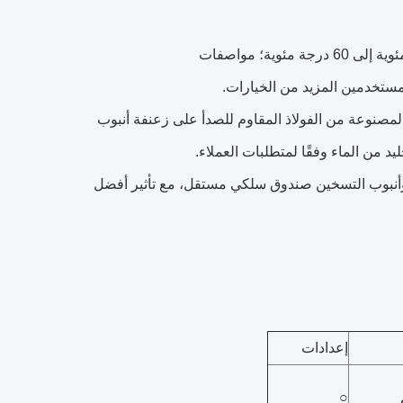
● المروحة: مروحة دوارة خارجية عالية الطاقة، درجة حرارة التشغيل -30 درجة مئوية إلى 60 درجة مئوية؛ مواصفات
ين المصنوعة من الفولاذ المقاوم للصدأ على زعنفة أنبوب
جليد من الماء وفقًا لمتطلبات العملاء.
للماء، تعتمد المروحة وأنبوب التسخين صندوق سلكي مستقل، مع تأثير أفضل
إعدادات
○