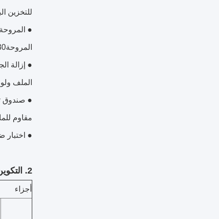
للتخزين الب
المروحةφ400،φ500،φ630، تشكيل مواصفات مختلفة لسلسلة المنتجات، لدى المستخدمين المزيد من الخيارات.
● إزالة الج
الملف ولوحة
مقاوم للما
● اختبار ضغ
2. التكوين القياسي والخيارات:
أجزاء