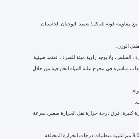
غلاف: لوح فولاذي مجلفن عالي الجودة مع طلاء مسحوق الفضة (RAL7001)، مع مقاومة قوية للتآكل؛ تعتمد اللوحتان الجانبيتان
ليل الوزن.
صرف السلس، ولا يوجد زاوية ميتة للصرف. تعتمد صينية
 المذاب مباشرة في مخرج علبة المياه الخارجية من خلال
اء.
5 ترتيب مربع، منطقة نقل الحرارة كبيرة، فرق درجة حرارة نقل الحرارة صغير، سرعة
● زعانف من الألومنيوم المموج مع طبقة محبة للماء، وتباعد الزعانف 4.0، 6.0 و 9.0 مم لتلبية متطلبات درجات الحرارة المختلفة