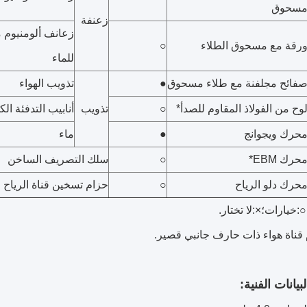
سحوق
زعنفة
زعانف ألومنيوم 
رقة مع مسحوق الطلاء
○
للماء
فائح مجلفنة مع طلاء مسحوق
●
تذويب الهواء
وح من الفولاذ المقاوم للصدأ*
○
تذويب
أنابيب التدفئة الك
حرك ويجوانج
●
ماء
حرك EBM*
○
سلك التصريف الساخن
حرك دلو الرياح
○
حزام تسخين قناة الرياح
:خيارات؛×:لا تختار.
 قناة هواء ذات حارف جانبي قصير.