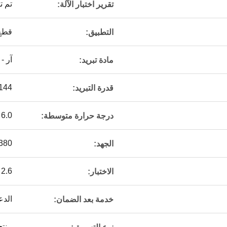
تم ت
تقرير اختبار الآلة:
قطع 
التطبيق:
آر - 22/404
مادة تبريد:
1.2-144 
قدرة التبريد:
6.0 ملم
درجة حرارة متوسطة:
380
الجهد:
2.6 ميجا باسكال
الاختبار:
الدع
خدمة بعد الضمان:
منتج ج