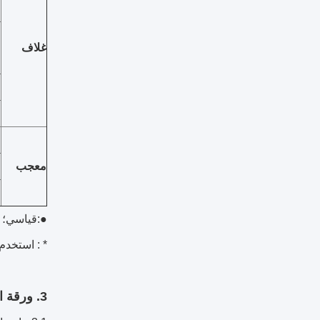
م
غلاف
و
ص
ل
م
معجب
م
م
●:قياسي؛ ○
* : استخدم
3. ورقة البيانات الفنية: