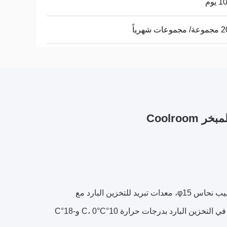
يوم
ات شهرياً
مبرد جلايكول الإيثيلين الصناعي من سلسلة ELG الذي طورته شركتنا يستخدم أنابيب نحاس φ15، معدات تبريد للتخزين البارد مع
محلول مائي من الجليكول كمبرد. يمكن استخدام سلسلة ELG من مبردات الهواء في التخزين البارد بدرجات حرارة 10°C، 0°C و-18°C