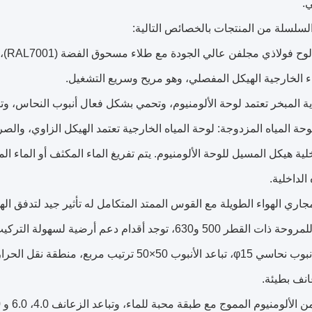
ي.
السلسلة من المنتجات بالخصائص التالية:
● ال
ء الخارجية الهيكل المفصلي، وهو مريح وسريع التشغيل.
ية المبخر تعتمد لوحة الألومنيوم، وتحمي بشكل فعال أنبوب النحاس، وتق
حة المياه المزدوجة: لوحة المياه الخارجية تعتمد الهيكل الزاوي، وال
اخلية هيكل المسيل للوحة الألومنيوم. يتم تفريغ الماء المكثف أو الماء
 الداخلية.
اري الهواء الطويلة مع القوس الممتد المتكامل له تأثير جيد لتدفق الهو
طر 500 و630، توجد أقدام دعم أرضية لسهولة التركيب.
● الملف: أنبوب نحاسي φ15، تباعد الأنبوب 50×0
نف بطيئة.