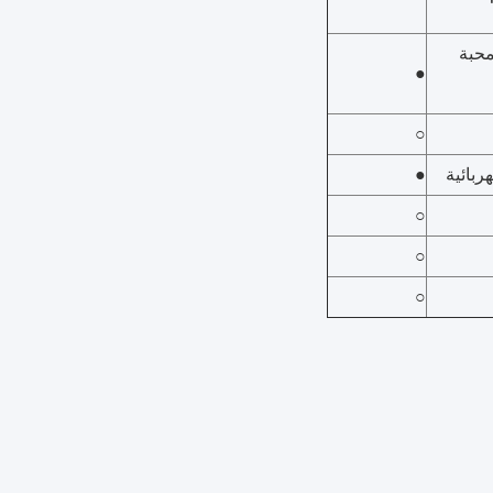
محبة
●
○
هربائية
●
○
○
○