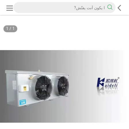
1
/
1