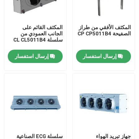
جولة في المصنع
المكثف الأفقي من طراز
المكثف القائم على
الصفيحة CP CP5011B4
الجانب العمودي من
مراقبة الجودة
سلسلة CL CL5011B4
إرسال استفسار
إرسال استفسار
اتصل بنا
أخبار
القضايا
اطلب عرض أسعار
مبخر غرفة التبريد
جهاز تبريد الهواء
سلسلة ECG الصناعية