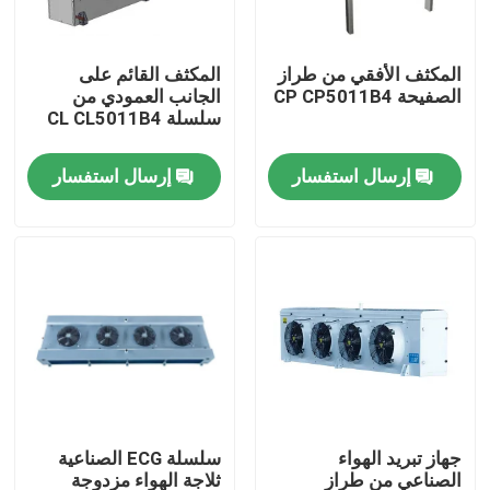
جولة في المصنع
المكثف الأفقي من طراز
المكثف القائم على
الصفيحة CP CP5011B4
الجانب العمودي من
سلسلة CL CL5011B4
مراقبة الجودة
إرسال استفسار
إرسال استفسار
اتصل بنا
أخبار
القضايا
اطلب عرض أسعار
جهاز تبريد الهواء
سلسلة ECG الصناعية
مبخر غرفة التبريد
الصناعي من طراز
ثلاجة الهواء مزدوجة