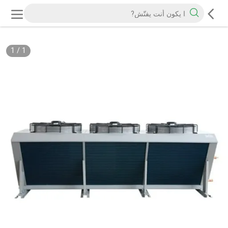
1
/
1